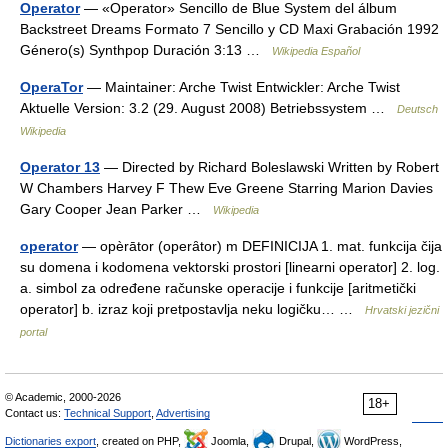
Operator
— «Operator» Sencillo de Blue System del álbum
Backstreet Dreams Formato 7 Sencillo y CD Maxi Grabación 1992
Género(s) Synthpop Duración 3:13 …
Wikipedia Español
OperaTor
— Maintainer: Arche Twist Entwickler: Arche Twist
Aktuelle Version: 3.2 (29. August 2008) Betriebssystem …
Deutsch
Wikipedia
Operator 13
— Directed by Richard Boleslawski Written by Robert
W Chambers Harvey F Thew Eve Greene Starring Marion Davies
Gary Cooper Jean Parker …
Wikipedia
operator
— opèrātor (operȃtor) m DEFINICIJA 1. mat. funkcija čija
su domena i kodomena vektorski prostori [linearni operator] 2. log.
a. simbol za određene računske operacije i funkcije [aritmetički
operator] b. izraz koji pretpostavlja neku logičku… …
Hrvatski jezični
portal
© Academic, 2000-2026
18+
Contact us:
Technical Support
,
Advertising
Dictionaries export
, created on PHP,
Joomla,
Drupal,
WordPress,