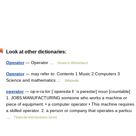
Look at other dictionaries:
Operator
— Operator …
Deutsch Wörterbuch
Operator
— may refer to: Contents 1 Music 2 Computers 3
Science and mathematics …
Wikipedia
operator
— op‧e‧ra‧tor [ˈɒpəreɪtə ǁ ˈɑːpəreɪtər] noun [countable]
1. JOBS MANUFACTURING someone who works a machine or
piece of equipment: • a computer operator • This machine requires
a skilled operator. 2. a person or company that operates a particu
…
Financial and business terms