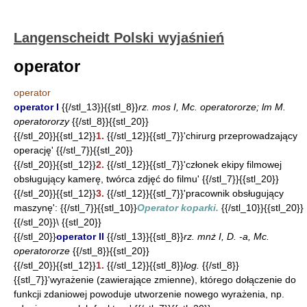
Langenscheidt Polski wyjaśnień
operator
operator
operator I
{{/stl_13}}{{stl_8}}
rz. mos I, Mc. operatororze; lm M.
operatororzy
{{/stl_8}}{{stl_20}}
{{/stl_20}}{{stl_12}}
1.
{{/stl_12}}{{stl_7}}'chirurg przeprowadzający
operację' {{/stl_7}}{{stl_20}}
{{/stl_20}}{{stl_12}}
2.
{{/stl_12}}{{stl_7}}'członek ekipy filmowej
obsługujący kamerę, twórca zdjęć do filmu' {{/stl_7}}{{stl_20}}
{{/stl_20}}{{stl_12}}
3.
{{/stl_12}}{{stl_7}}'pracownik obsługujący
maszynę': {{/stl_7}}{{stl_10}}
Operator koparki.
{{/stl_10}}{{stl_20}}
{{/stl_20}}\ {{stl_20}}
{{/stl_20}}
operator II
{{/stl_13}}{{stl_8}}
rz. mnż I, D. -a, Mc.
operatororze
{{/stl_8}}{{stl_20}}
{{/stl_20}}{{stl_12}}
1.
{{/stl_12}}{{stl_8}}
log.
{{/stl_8}}
{{stl_7}}'wyrażenie (zawierające zmienne), którego dołączenie do
funkcji zdaniowej powoduje utworzenie nowego wyrażenia, np.