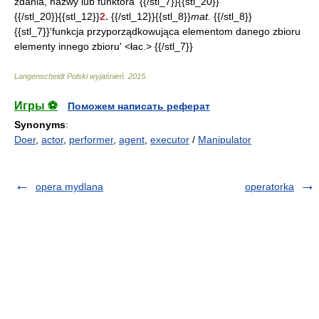
zdania, nazwy lub funktora' {{/stl_7}}{{stl_20}}
{{/stl_20}}{{stl_12}}
2.
{{/stl_12}}{{stl_8}}
mat.
{{/stl_8}}
{{stl_7}}'funkcja przyporządkowująca elementom danego zbioru
elementy innego zbioru' <łac.> {{/stl_7}}
Langenscheidt Polski wyjaśnień
.
2015
.
Игры ⚽
Поможем написать реферат
Synonyms
:
Doer
,
actor
,
performer
,
agent
,
executor
/
Manipulator
opera mydlana
operatorka