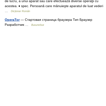
de lucru, a unui aparat sau care efectuează diverse operaţii cu
acestea. ♦ spec. Persoană care mânuieşte aparatul de luat vederi
…
Dicționar Român
OperaTor
— Стартовая страница браузера Тип Браузер
Разработчик …
Википедия